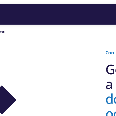
mos
Con 
G
a
d
o