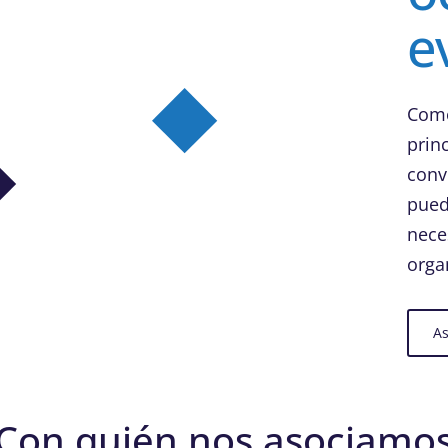
e
Como
princ
conv
pued
nece
orga
A
Con quién nos asociamo