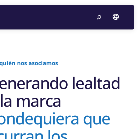
quién nos asociamos
enerando lealtad
 la marca
ondequiera que
curran los