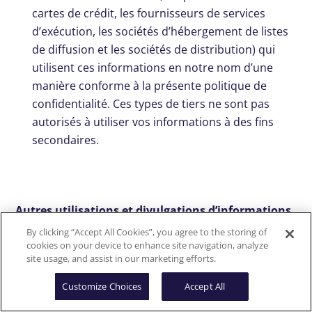
cartes de crédit, les fournisseurs de services
d’exécution, les sociétés d’hébergement de listes
de diffusion et les sociétés de distribution) qui
utilisent ces informations en notre nom d’une
manière conforme à la présente politique de
confidentialité. Ces types de tiers ne sont pas
autorisés à utiliser vos informations à des fins
secondaires.
Autres utilisations et divulgations d’informations
By clicking “Accept All Cookies”, you agree to the storing of
De temps à autre, nos fournisseurs de services
cookies on your device to enhance site navigation, analyze
site usage, and assist in our marketing efforts.
peuvent avoir accès aux informations que vous
soumettez via les sites Encore afin de fournir des
Customize Choices
Accept All
services opérationnels ou d’autres services