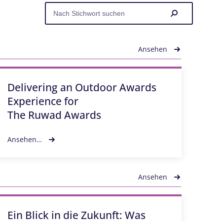
Ansehen
Delivering an Outdoor Awards
IM
Experience for
yo
The Ruwad Awards
pr
Ansehen…
Ans
Ansehen
Ein Blick in die Zukunft: Was
Rü