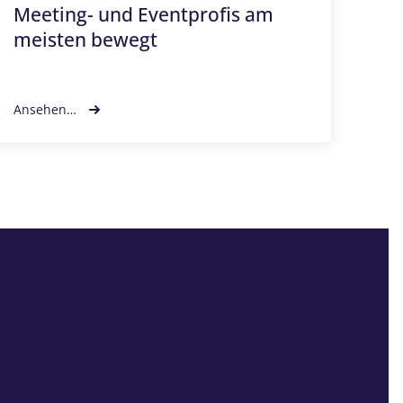
Meeting- und Eventprofis am
Ja
meisten bewegt
Ansehen…
Ans