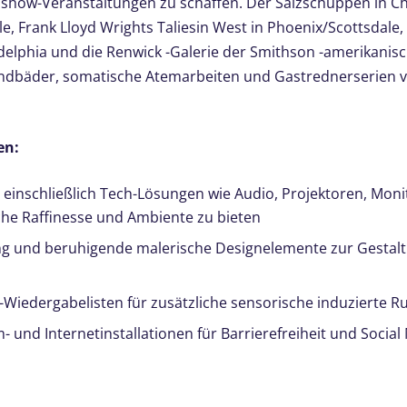
ow-Veranstaltungen zu schaffen. Der Salzschuppen in Chi
ttle, Frank Lloyd Wrights Taliesin West in Phoenix/Scottsdale
ladelphia und die Renwick -Galerie der Smithson -amerikan
undbäder, somatische Atemarbeiten und Gastrednerserien
en:
, einschließlich Tech-Lösungen wie Audio, Projektoren, Mon
ische Raffinesse und Ambiente zu bieten
 und beruhigende malerische Designelemente zur Gestaltu
-Wiedergabelisten für zusätzliche sensorische induzierte R
- und Internetinstallationen für Barrierefreiheit und Socia