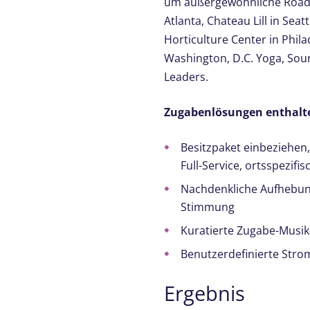
um außergewöhnliche Roadsh
Atlanta, Chateau Lill in Sea
Horticulture Center in Phi
Washington, D.C. Yoga, So
Leaders.
Zugabenlösungen enthalt
Besitzpaket einbeziehen
Full-Service, ortsspezif
Nachdenkliche Aufhebung
Stimmung
Kuratierte Zugabe-Musik
Benutzerdefinierte Strom
Ergebnis