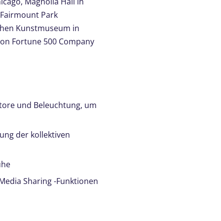
cago, Magnolia Hall in
, Fairmount Park
ischen Kunstmuseum in
 von Fortune 500 Company
itore und Beleuchtung, um
ng der kollektiven
uhe
l Media Sharing -Funktionen